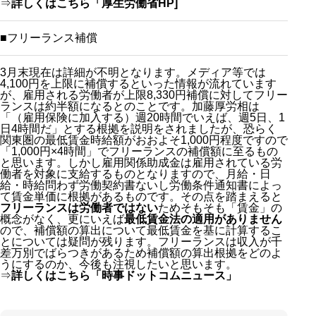
⇒
詳しくはこちら「厚生労働省HP]
■フリーランス補償
3月末現在は詳細が不明となります。メディア等では
4,100円を上限に補償するといった情報が流れています
が、雇用される労働者が上限8,330円補償に対してフリー
ランスは約半額になるとのことです。加藤厚労相は
「（雇用保険に加入する）週20時間でいえば、週5日、1
日4時間だ」とする根拠を説明をされましたが、恐らく
関東圏の最低賃金時給額がおおよそ1,000円程度ですので
「1,000円×4時間」でフリーランスの補償額に至るもの
と思います。しかし雇用関係助成金は雇用されている労
働者を対象に支給するものとなりますので、月給・日
給・時給問わず労働契約書ないし労働条件通知書によっ
て賃金単価に根拠があるものです。その点を踏まえると
フリーランスは労働者ではない
ためそもそも「賃金」の
概念がなく、更にいえば
最低賃金法の適用がありません
ので、補償額の算出について最低賃金を基に計算するこ
とについては疑問が残ります。フリーランスは収入が千
差万別でばらつきがあるため補償額の算出根拠をどのよ
うにするのか、今後も注視したいと思います。
⇒
詳しくはこちら「時事ドットコムニュース」