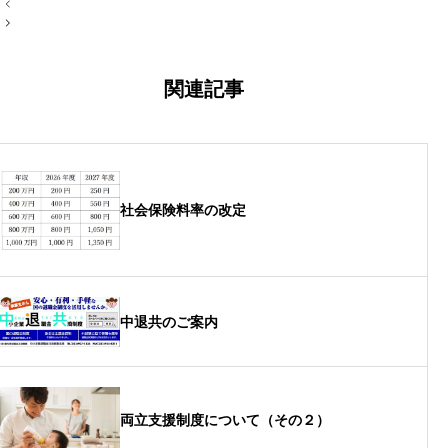
投
稿
ナ
ビ
ゲ
ー
関連記事
シ
ョ
ン
社会保険料率の改定
中退共のご案内
両立支援制度について（その２）