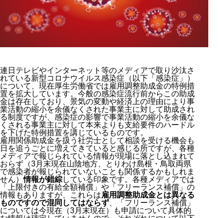
連日テレビやインターネット等のメディアで取り沙汰さ
れている新型コロナウイルス感染症（以下「感染症」）
について、現在厚生労働省では雇用調整助成金の特例措
置を拡大しています。今般の感染症流行前からこの助成
金は存在しており、景気の変動や経済上の理由により事
業活動の縮小を余儀なくされた事業主に対して助成され
る制度ですが、感染症の影響で事業活動の縮小を余儀な
くされる事業主に対して本来よりも支給要件のハードル
を下げた特例措置を講じているものです。
雇用関係助成金を扱う社労士として相談を受ける機会も
日を追うごとに増えてきていると感じる所ですが、各種
メディアで報じられている情報が現場に落とし込まれて
おらず（3月末現在山陰地方、とりわけ島根・鳥取両県
で感染者が報じられていないことも関係するかもしれま
せん）
情報が錯綜
している印象です。各種メディアでは
「上限付きの有給全額補償」や「フリーランス補償」の
情報もありますが、これらは
雇用調整助成金とは異なる
ものですので混同してはならず
、「フリーランス補償」
については今現在（3月末現在）も申請について具体的