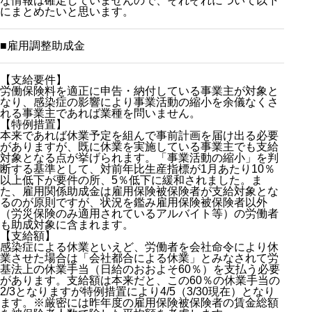
な情報は確定していませんので、それぞれについて以下
にまとめたいと思います。
■雇用調整助成金
【支給要件】
労働保険料を適正に申告・納付している事業主が対象と
なり、感染症の影響により事業活動の縮小を余儀なくさ
れる事業主であれば業種を問いません。
【特例措置】
本来であれば休業予定を組んで事前計画を届け出る必要
がありますが、既に休業を実施している事業主でも支給
対象となる点が挙げられます。「事業活動の縮小」を判
断する基準として、対前年比生産指標が1月あたり10％
以上低下が要件の所、5％低下に緩和されました。ま
た、雇用関係助成金は雇用保険被保険者が支給対象とな
るのが原則ですが、状況を鑑み雇用保険被保険者以外
（労災保険のみ適用されているアルバイト等）の労働者
も助成対象に含まれます。
【支給額】
感染症による休業といえど、労働者を会社命令により休
業させた場合は「会社都合による休業」とみなされて労
基法上の休業手当（日給のおおよそ60％）を支払う必要
があります。支給額は本来だと、この60％の休業手当の
2/3となりますが特例措置により4/5（3/30現在）となり
ます。※厳密には昨年度の雇用保険被保険者の賃金総額