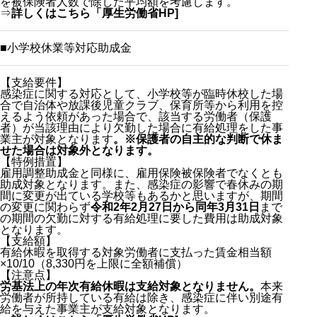
を被保険者人数で除した平均額を考慮します。
⇒
詳しくはこちら「厚生労働省HP]
■小学校休業等対応助成金
【支給要件】
感染症に関する対応として、小学校等が臨時休校した場
合で自治体や放課後児童クラブ、保育所等から利用を控
えるよう依頼があった場合で、該当する労働者（保護
者）が当該理由により欠勤した場合に有給処理をした事
業主が対象となります
。※保護者の自主的な判断で休ま
せた場合は対象外となります。
【特例措置】
雇用調整助成金と同様に、雇用保険被保険者でなくとも
助成対象となります。また、感染症の影響で春休みの期
間に変更が出ている学校等もあるかと思いますが、期間
の変更に関わらず
令和2年2月27日から同年3月31日
まで
の期間の欠勤に対する有給処理に要した費用は助成対象
となります。
【支給額】
有給休暇を取得する対象労働者に支払った賃金相当額
×10/10（8,330円を上限に全額補償）
【注意点】
労基法上の年次有給休暇は支給対象となりません。
本来
労働者が所持している有給は除き、感染症に伴い別途有
給を与えた事業主が支給対象となります。